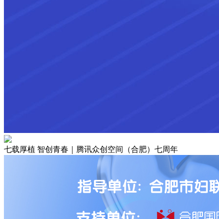
七载厚植 智创青春｜腾讯众创空间（合肥）七周年