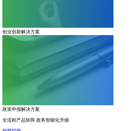
创业创新解决方案
政策申报解决方案
全流程产品矩阵 政务智能化升级
智慧招商