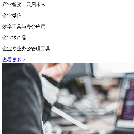
产业智变，云启未来
企业微信
效率工具与办公应用
企业级产品
企业专业办公管理工具
查看更多 >