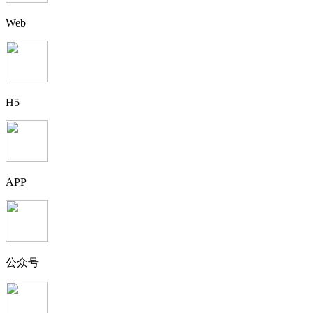
Web
H5
APP
公众号