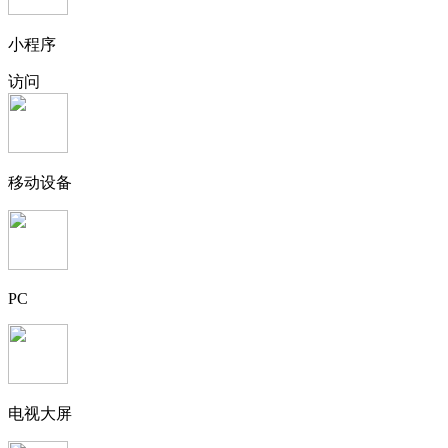
小程序
访问
移动设备
PC
电视大屏