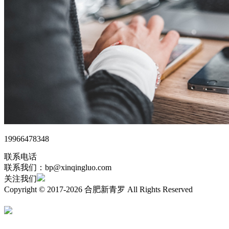
19966478348
联系电话
联系我们：bp@xinqingluo.com
关注我们
Copyright © 2017-2026 合肥新青罗 All Rights Reserved
皖ICP备
17029062号-1