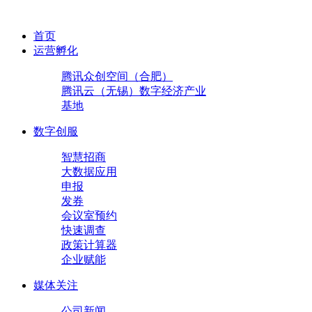
首页
运营孵化
腾讯众创空间（合肥）
腾讯云（无锡）数字经济产业
基地
数字创服
智慧招商
大数据应用
申报
发券
会议室预约
快速调查
政策计算器
企业赋能
媒体关注
公司新闻