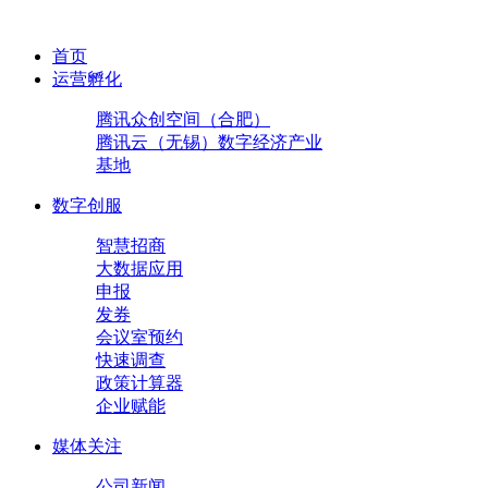
首页
运营孵化
腾讯众创空间（合肥）
腾讯云（无锡）数字经济产业
基地
数字创服
智慧招商
大数据应用
申报
发券
会议室预约
快速调查
政策计算器
企业赋能
媒体关注
公司新闻